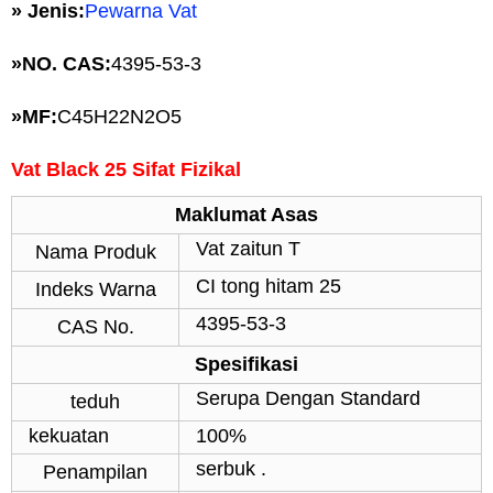
» Jenis:
Pewarna Vat
»
NO. CAS:
4395-53-3
»
MF:
C45H22N2O5
Vat Black 25 Sifat Fizikal
Maklumat Asas
Vat zaitun T
Nama Produk
CI tong hitam 25
Indeks Warna
4395-53-3
CAS No.
Spesifikasi
Serupa Dengan Standard
teduh
kekuatan
100%
serbuk .
Penampilan