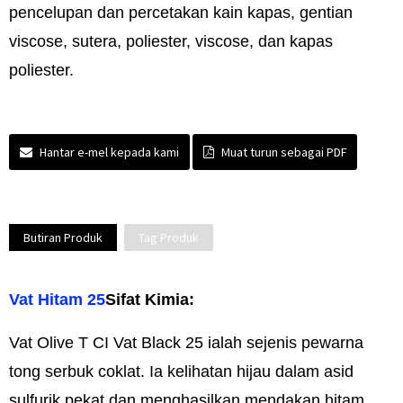
pencelupan dan percetakan kain kapas, gentian
viscose, sutera, poliester, viscose, dan kapas
poliester.
Hantar e-mel kepada kami
Muat turun sebagai PDF
Butiran Produk
Tag Produk
Vat Hitam 25
Sifat Kimia:
Vat Olive T CI Vat Black 25 ialah sejenis pewarna
tong serbuk coklat. Ia kelihatan hijau dalam asid
sulfurik pekat dan menghasilkan mendakan hitam