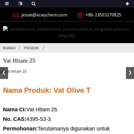
jessie@xcwychem.com
+86-13503270825
RUMAH
PRODUK
Vat Hitam 25
Nama Produk: Vat Olive T
Nama CI:
Vat Hitam 25
No. CAS:
4395-53-3
Permohonan:
Terutamanya digunakan untuk