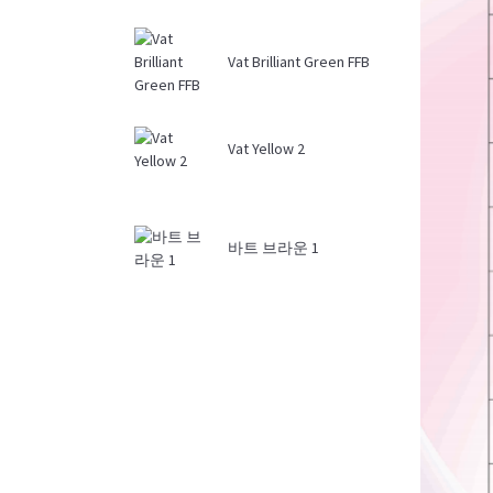
Vat Brilliant Green FFB
Vat Yellow 2
바트 브라운 1