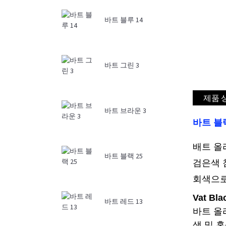
바트 블루 14
바트 그린 3
제품 
바트 브라운 3
바트 블랙
배트 올
바트 블랙 25
검은색 
회색으로
Vat Bl
바트 레드 13
바트 올
색 및 