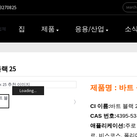
3270825
집
제품
응용/산업
소
랙 25
제품명 : 바트
Loading...
CI 이름:
바트 블랙 
CAS 번호:
4395-53
애플리케이션:
주로
르, 비스코스, 폴