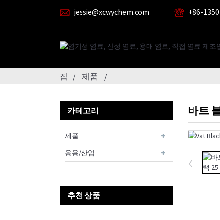
jessie@xcwychem.com
+86-1350
집
제품
바트 블
카테고리
제품
응용/산업
추천 상품