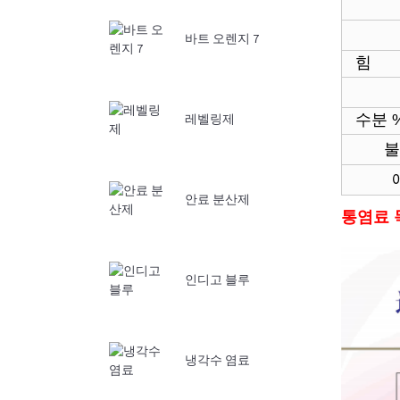
바트 오렌지 7
힘
수분 
레벨링제
불
안료 분산제
통염료 
인디고 블루
냉각수 염료