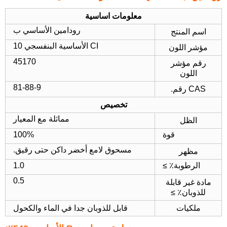
معلومات اساسية
رودامين الأساسي ب
اسم المنتج
CI الأساسية البنفسجي 10
مؤشر اللون
45170
رقم مؤشر
اللون
81-88-9
CAS رقم.
تخصيص
مماثلة مع المعيار
الظل
قوة
100%
مسحوق لامع أخضر داكن حتى رقيق.
مظهر
الرطوبة٪ ≥
1.0
0.5
مادة غير قابلة
للذوبان٪ ≥
ملكيات
قابل للذوبان جدا في الماء والكحول