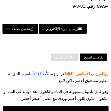
»
CAS رقم.:
81-8-9
إرسال البريد الإلكتروني لنا
تحميل بصيغة PDF
تفاصيل المنتج
علامات المنتج
رودامين ب الأساسي 540%
هو نوع من
الأصباغ الأساسية
، الذي له
مظهر مسحوق أخضر داكن لامع.
وهو قابل للذوبان بسهولة في الماء والكحول. بعد ذوبانه في الماء أو
الكحول، يكون اللون أحمر وردي مع مضان أصفر-أخضر.