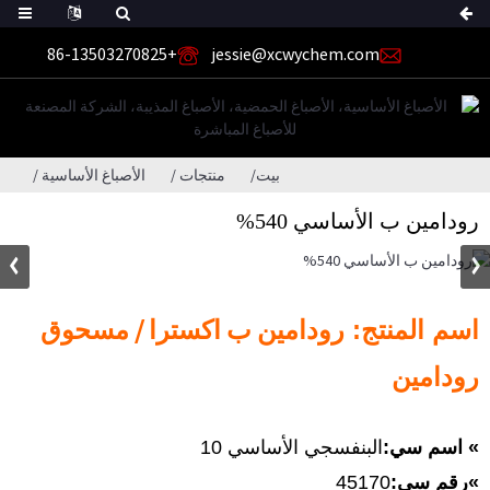
+86-13503270825
jessie@xcwychem.com
بيت
منتجات
الأصباغ الأساسية
رودامين ب الأساسي 540%
رودامين ب اكسترا / مسحوق
اسم المنتج:
رودامين
» اسم سي:
البنفسجي الأساسي 10
»
رقم سي:
45170