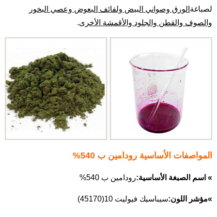
ل
صباغة
الورق وصواني البيض ولفائف البعوض وعصي البخور
والصوف والقطن والجلود والأقمشة الأخرى
.
المواصفات الأساسية رودامين ب 540%
» اسم الصبغة الأساسية:
رودامين ب 540%
»
مؤشر اللون:
سيباسيك فيوليت 10(45170)