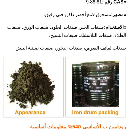
»
CAS رقم.:
81-88-9
»
مظهر:
مسحوق لامع أخضر داكن حتى رقيق.
»
الاستخدام:
صبغات الحبر، صبغات الجلود، صبغات الورق، صبغات
الطلاء، صبغات البلاستيك، صبغات النسيج،
صبغات لفائف البعوض، صبغات البخور، صبغات صينية البيض
رودامين ب الأساسي 540% معلومات أساسية