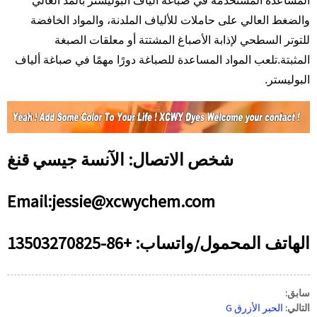
المساعدة المستخدمة في صباغة ألياف البوليستر بالمد العالي
والضغط العالي على حاملات للألياف الملدنة، والمواد الخافضة
للتوتر السطحي لإذابة الأصباغ المشتتة أو معلقات الصبغة
المثبتة.
تلعب المواد المساعدة للصباغة دورًا مهمًا في صباغة ألياف
البوليستر.
شخص الاتصال: الآنسة جيسي قنغ
Email:jessie@xcwychem.com
الهاتف المحمول/واتساب: +86-13503270825
سابق:
التالي:
الحبر الأزرق G