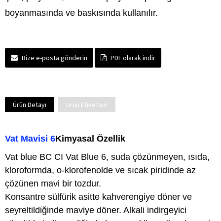
boyanmasında ve baskısında kullanılır.
Bize e-posta gönderin
PDF olarak indir
Ürün Detayı
Ürün Etiketleri
Vat Mavisi 6
Kimyasal Özellik
Vat blue BC CI Vat Blue 6, suda çözünmeyen, ısıda,
kloroformda, o-klorofenolde ve sıcak piridinde az
çözünen mavi bir tozdur.
Konsantre sülfürik asitte kahverengiye döner ve
seyreltildiğinde maviye döner. Alkali indirgeyici