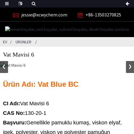
jessie@xcwychem.com
+86-13503270825
EV
ÜRÜNLER
Vat Mavisi 6
Ürün Adı: Vat Blue BC
CI Adı:
Vat Mavisi 6
CAS No:
130-20-1
Başvuru:
Genellikle pamuklu kumaş, viskon elyaf,
ipek, polyester, viskon ve polyester pamuğun