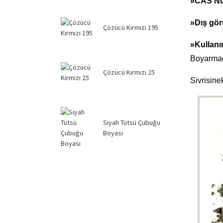
»
CAS Nu
»
Dış gö
Çözücü Kırmızı 195
»
Kullanı
Boyarmad
Çözücü Kırmızı 25
Sivrisine
Siyah Tütsü Çubuğu
Boyası