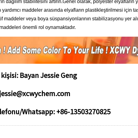
ın dağılım stabilitesini artırın.Genel olarak, polyester elyafla
n yardımcı maddeler arasında elyafların plastikleştirilmesi için t
if maddeler veya boya süspansiyonlarının stabilizasyonu yer alı
maddeleri önemli rol oynamaktadır.
t kişisi: Bayan Jessie Geng
:jessie@xcwychem.com
elefonu/Whatsapp: +86-13503270825