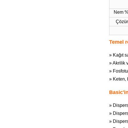
Nem 
Çözü
Temel 
» Kağıt s
» Akrilik
» Fosfotu
» Keten, 
Basic'in
» Dispers
» Dispers
» Dispers