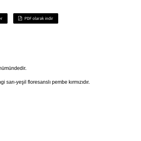
er
PDF olarak indir
ünümündedir.
 sarı-yeşil floresanslı pembe kırmızıdır.