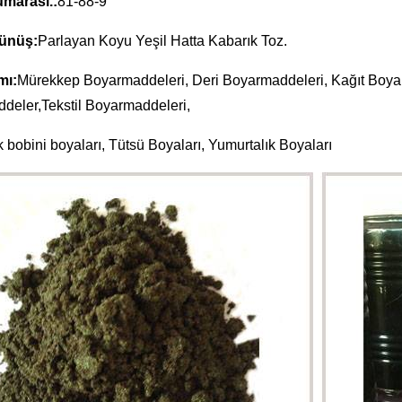
marası.:
81-88-9
rünüş:
Parlayan Koyu Yeşil Hatta Kabarık Toz.
mı:
Mürekkep Boyarmaddeleri, Deri Boyarmaddeleri, Kağıt Boya
deler,Tekstil Boyarmaddeleri,
k bobini boyaları, Tütsü Boyaları, Yumurtalık Boyaları