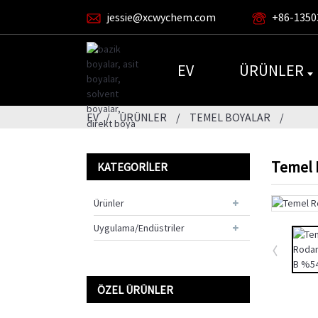
jessie@xcwychem.com
+86-1350
EV
ÜRÜNLER
EV
ÜRÜNLER
TEMEL BOYALAR
Temel 
KATEGORILER
Ürünler
Uygulama/Endüstriler
ÖZEL ÜRÜNLER