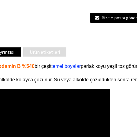
Bize e-posta gönd
yrıntısı
Ürün etiketleri
odamin B %540
bir çeşit
temel boyalar
parlak koyu yeşil toz gör
lkolde kolayca çözünür. Su veya alkolde çözüldükten sonra rengi