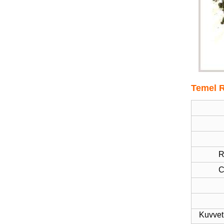
Temel R
R
C
Kuvvet