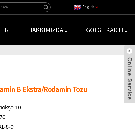
English
LER
HAKKIMIZDA
GÖLGE KARTI
amin B Ekstra/Rodamin Tozu
nekşe 10
70
81-8-9