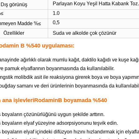
Parlayan Koyu Yeşil Hatta Kabarık Toz.
Dış görünüş
%≤
1.0
0,5
nmeyen Madde %≤
Özellikler
Suda ve alkolde çok çözünür
rodamin B %540 uygulaması:
anayinde ağırlıklı olarak mumlu kağıt, daktilo kağıdı ve kuşe kağ
 ve pamuk elyaflarının boyanmasında da kullanılabilir.
ngstik molibdik asit ile reaksiyona girerek boya ve boya yapımınd
buğday samanı ve deri ürünlerinin boyanmasında da kullanılabili
 ana işlevleri
Rodamin
B boyamada %540
 boyaların çözünürlüğünü uygun şekilde arttırın.
 boyaların elyaf yüzeyine adsorpsiyonunu teşvik edin.
 boyaların elyaf içindeki difüzyon hızını hızlandırmak için elyaflar