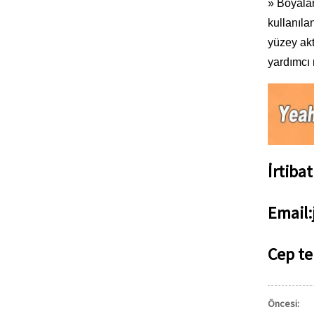
» Boyalar
kullanıla
yüzey akt
yardımcı 
İrtiba
Email
Cep t
Öncesi: