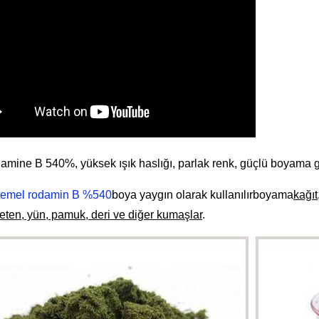
amine B 540%, yüksek ışık haslığı, parlak renk, güçlü boyama gücü
temel rodamin B %540
boya yaygın olarak kullanılır
boyama
kağıt
ten, yün, pamuk, deri ve diğer kumaşlar
.