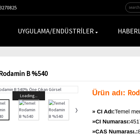
3270825
UYGULAMA/ENDÜSTRILER
HABER
Rodamin B %540
Rod
Ürün adı:
Loading...
» CI Adı:
Temel me
»
CI Numarası:
451
»
CAS Numarası.: