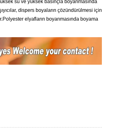
rın yüksek su ve yüksek basınçla boyanmasında
aşıyıcılar, dispers boyaların çözündürülmesi için
r.
Polyester elyafların boyanmasında boyama