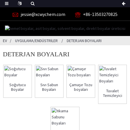
jessie@xcwychem.com
+86-13503270825
EV
UYGULAMA/ENDÜSTRILER
DETERJAN BOYALARI
DETERJAN BOYALARI
Soğutucu
Sıvı Sabun
Çamaşır Tozu
Boyalar
Boyaları
boyaları
Tuvalet
Temizleyici
Boyaları