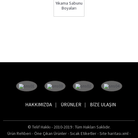
Yıkama Sabunu
Boyaları
HAKKIMIZDA
ÜRÜNLER
BIZE ULAŞIN
© Telif Hakkı - 2010-2019 : Tüm Hakları Saklıdır.
Ürün Rehberi
-
Öne Çıkan Ürünler
-
Sıcak Etiketler
-
Site haritası.xml
-