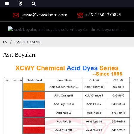
jessie@xcwychem.com
+86-13503270825
EV
ASIT BOYALARI
Asit Boyaları