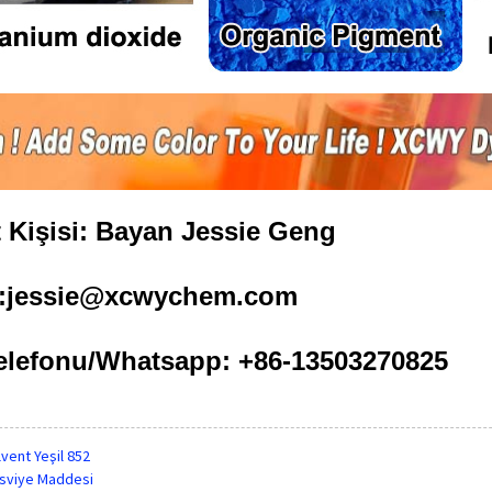
at Kişisi: Bayan Jessie Geng
l:jessie@xcwychem.com
elefonu/Whatsapp: +86-13503270825
vent Yeşil 852
sviye Maddesi