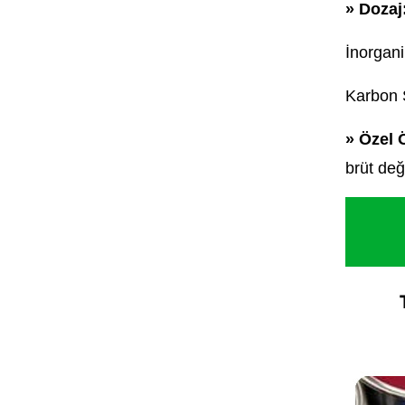
» Dozaj
İnorgan
Karbon 
» Özel Ö
brüt değe