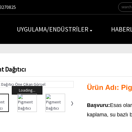
3270825
UYGULAMA/ENDÜSTRILER
HABER
t Dağıtıcı
Ürün Adı: Pig
Loading...
Başvuru:
Esas olar
kaplama, su bazlı b