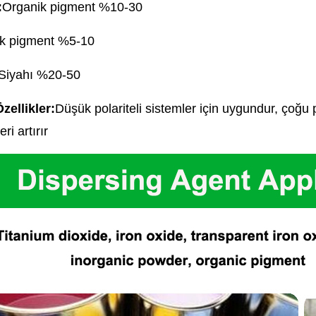
:
Organik pigment %10-30
ik pigment %5-10
Siyahı %20-50
zellikler:
Düşük polariteli sistemler için uygundur, çoğu p
ri artırır