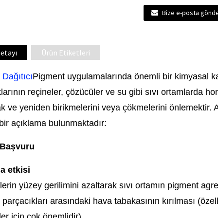
Bize e-posta gönde
etayı
Ürün Etiketleri
 Dağıtıcı
Pigment uygulamalarında önemli bir kimyasal ka
larının reçineler, çözücüler ve su gibi sıvı ortamlarda ho
 ve yeniden birikmelerini veya çökmelerini önlemektir. 
ı bir açıklama bulunmaktadır:
Başvuru
a etkisi
erin yüzey gerilimini azaltarak sıvı ortamın pigment agreg
parçacıkları arasındaki hava tabakasının kırılması (özelli
er için çok önemlidir).