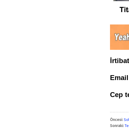
İrtib
Emai
Cep t
Öncesi:
Sol
Sonraki:
Te