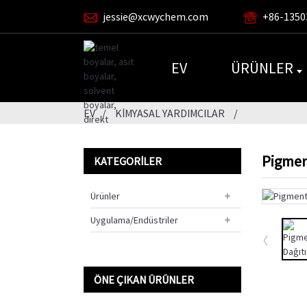
jessie@xcwychem.com
+86-1350
EV
ÜRÜNLER
EV
KIMYASAL YARDIMCILAR
Pigmen
KATEGORILER
Ürünler
Uygulama/Endüstriler
ÖNE ÇIKAN ÜRÜNLER