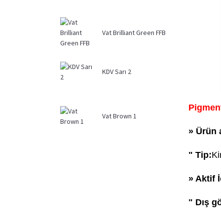
Vat Brilliant Green FFB
KDV Sarı 2
Pigment
Vat Brown 1
» Ürün 
" Tip:
Ki
» Aktif 
" Dış g