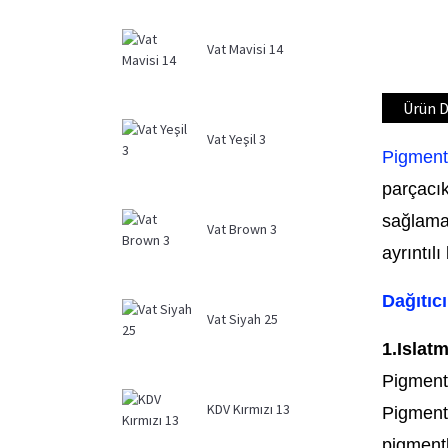
Vat Mavisi 14
Ürün D
Vat Yeşil 3
Pigment
parçacık
sağlamak
Vat Brown 3
ayrıntıl
Dağıtıcı
Vat Siyah 25
1.Islatm
Pigmentl
KDV Kırmızı 13
Pigment 
pigmentl