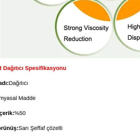
 Dağıtıcı Spesifikasyonu
adı:
Dağıtıcı
myasal Madde
İçerik:
%50
örünüş:
Sarı Şeffaf çözelti