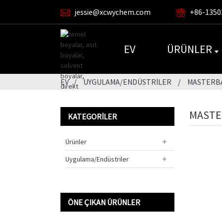
jessie@xcwychem.com
+86-1350
EV
ÜRÜNLER
EV
UYGULAMA/ENDÜSTRILER
MASTERB
MASTE
KATEGORILER
Ürünler
Uygulama/Endüstriler
ÖNE ÇIKAN ÜRÜNLER