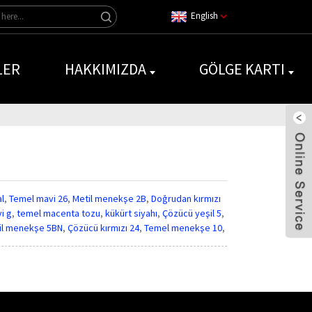
English
LER
HAKKIMIZDA
GÖLGE KARTI
al
,
Temel mavi 26
,
Metil menekşe 2B
,
Doğrudan kırmızı
i g
,
temel macenta tozu
,
kükürt siyahı
,
Çözücü yeşil 5
,
il menekşe 5BN
,
Çözücü kırmızı 24
,
Temel menekşe 10
,