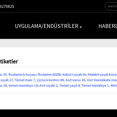
3270825
UYGULAMA/ENDÜSTRILER
HABER
tiketler
i 35
,
Rodamin b boyası
,
Rodamin 6GDN
,
Kükürt siyahı br
,
Malakit yeşili krist
siyah 27
,
Temel mavi 7
,
Çözücü kırmızı 49
,
Asit sarısı 36
,
Asit mürekkebi mav
sı 18
,
temel menekşe 14
,
Asit siyahı 2
,
Temel yeşil 4
,
Temel menekşe 1
,
Met