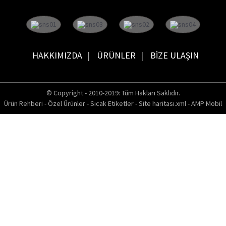
HAKKIMIZDA
ÜRÜNLER
BIZE ULAŞIN
© Copyright - 2010-2019: Tüm Hakları Saklıdır.
Ürün Rehberi
-
Özel Ürünler
-
Sıcak Etiketler
-
Site haritası.xml
-
AMP Mobil