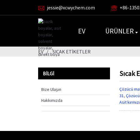
jessie@xcwychem.com
+86-1350
EV
ÜRÜNLER
EV
SICAK ETIKETLER
Sıcak E
BILGI
Çözücü mav
Bize Ulaşın
31
,
Çözücü 
Hakkımızda
Asit kırmızı