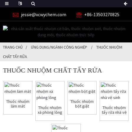
jessie@xcwychem.com
+86-13503270825
TRANG CHỦ
ỨNG DỤNG/NGÀNH CÔNG NGHIỆP
THUỐC NHUỘM
CHẤT TẨY RỬA
THUỐC NHUỘM CHẤT TẨY RỬA
Thuốc nhuộm
Thuốc nhuộm
làm mát
bột giặt
Thuốc nhuộm
Thuốc nhuộm
xà phòng lỏng
tẩy rửa nhà vệ
sinh