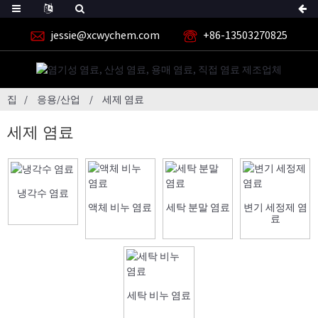
jessie@xcwychem.com
+86-13503270825
집
응용/산업
세제 염료
세제 염료
냉각수 염료
액체 비누 염료
세탁 분말 염료
변기 세정제 염
료
세탁 비누 염료