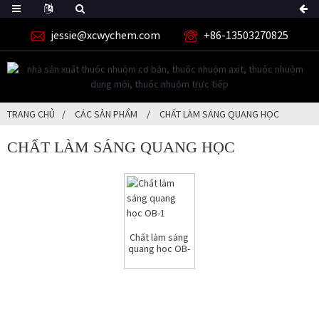
jessie@xcwychem.com
+86-13503270825
TRANG CHỦ
CÁC SẢN PHẨM
CHẤT LÀM SÁNG QUANG HỌC
CHẤT LÀM SÁNG QUANG HỌC
Chất làm sáng
quang học OB-
1