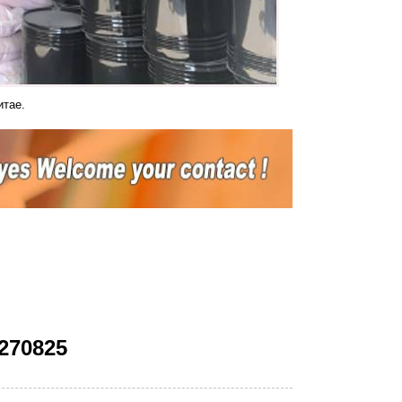
итае.
270825