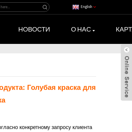
English
НОВОСТИ
О НАС
КАРТ
одукта: Голубая краска для
ка
гласно конкретному запросу клиента