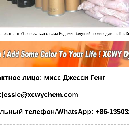
аловать, чтобы связаться с нами-
Родамин
Ведущий производитель B в К
ктное лицо: мисс Джесси Генг
l:jessie@xcwychem.com
льный телефон/WhatsApp: +86-13503