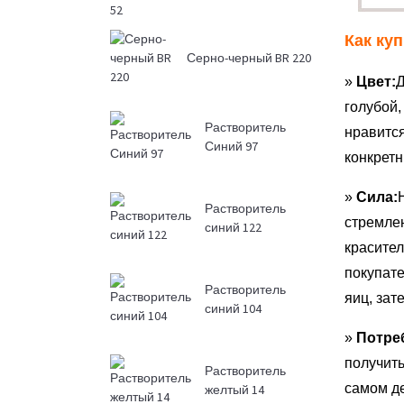
Как ку
Серно-черный BR 220
»
Цвет:
Д
голубой,
Растворитель
нравится
Синий 97
конкретн
»
Сила:
Растворитель
стремлен
синий 122
красител
покупат
Растворитель
яиц, зат
синий 104
»
Потре
получит
Растворитель
самом д
желтый 14