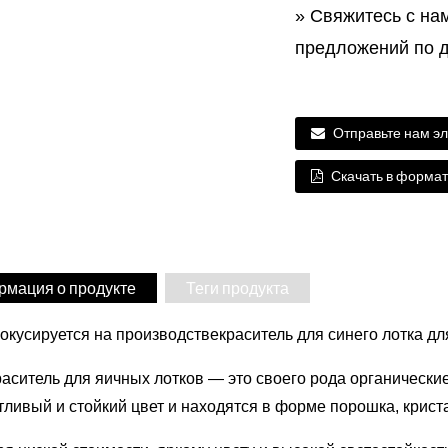
» Свяжитесь с на
предложений по д
Отправьте нам э
Скачать в формат
мация о продукте
Теги продукта
кусируется на производстве
краситель для синего лотка дл
аситель для яичных лотков — это своего рода органически
тливый и стойкий цвет и находятся в форме порошка, крист