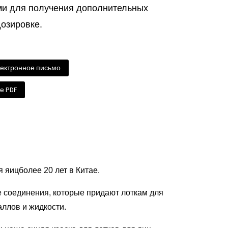
ми для получения дополнительных
озировке.
лектронное письмо
е PDF
я яиц
более 20 лет в Китае.
е соединения, которые придают лоткам для
аллов и жидкости.