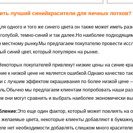
пить лучший синий
красители для яичных лотков
?
ля одного и того же синего цвета он также может иметь раз
 голубой, темно-синий и так далее.Но наиболее подходящим
 местному рынку.Мы предлагаем покупателю провести иссл
ый синий цвет, который популярен на рынке.
Некоторых покупателей привлекут низкие цены на синие кра
ие к низкой цене не является ошибкой.Однако качество так
и с лучшим эффектом окрашивания по более низкой цене —
ель.Обычно мы предлагаем клиентам попробовать наши раз
ем они могут сравнить и выбрать наиболее экономически вы
бление:
Это еще один фактор, который может повлиять на
ь желаемые цвета, некоторые клиенты добавляют в бумажну
еле нет необходимости добавлять слишком много красител