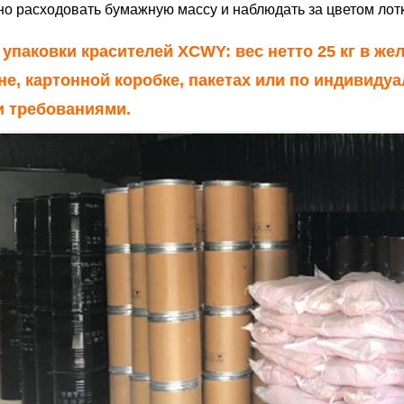
о расходовать бумажную массу и наблюдать за цветом лотк
 упаковки красителей XCWY: вес нетто 25 кг в ж
не, картонной коробке, пакетах или по индивидуа
 требованиями.