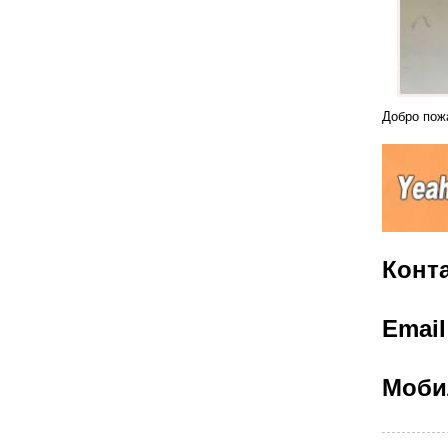
Добро пож
Конта
Emai
Моби