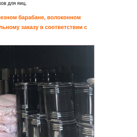
ов для яиц.
елезном барабане, волоконном
льному заказу в соответствии с