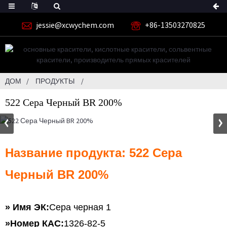
jessie@xcwychem.com
+86-13503270825
ДОМ
ПРОДУКТЫ
522 Сера Черный BR 200%
Название продукта: 522 Сера
Черный BR 200%
» Имя ЭК:
Сера черная 1
»
Номер КАС:
1326-82-5