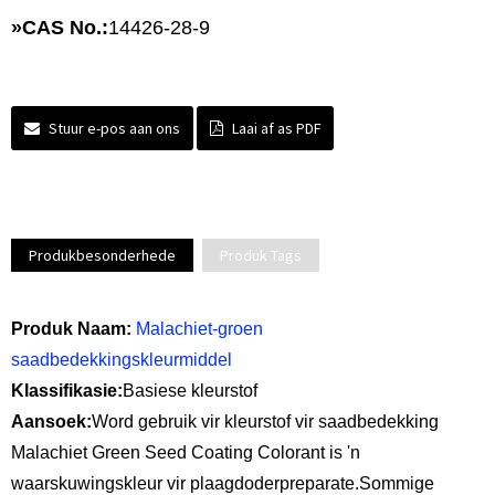
»
CAS No.:
14426-28-9
Stuur e-pos aan ons
Laai af as PDF
Produkbesonderhede
Produk Tags
Produk Naam:
Malachiet-groen
saadbedekkingskleurmiddel
Klassifikasie:
Basiese kleurstof
Aansoek:
Word gebruik vir kleurstof vir saadbedekking
Malachiet Green Seed Coating Colorant is 'n
waarskuwingskleur vir plaagdoderpreparate.Sommige