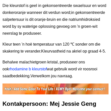
Die kleurstof is geel in gekonsentreerde swaelsuur en word
donkeroranje wanneer dit verdun word;in gekonsentreerde
salpetersuur is dit oranje-bruin en die natriumhidroksied
word by sy waterige oplossing gevoeg om 'n groen-wit
neerslag te produseer.
Kleur teen 'n hoë temperatuur van 120 ℃ sonder om die
skakering te verander.Kleurvastheid na akriel op graad 4-5.
Behalwe malachietgroen kristal, produseer ons
ook
rhodamine b kleurstof
wat gebruik word vir roosrooi
saadbedekking.Verwelkom jou navraag.
Kontakpersoon: Mej Jessie Geng