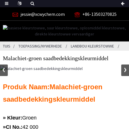
jessie@xcwychem.com
+86-13503270825
TUIS
TOEPASSING/NYWERHEDE
LANDBOU KLEURSTOWWE
Malachiet-groen saadbedekkingskleurmiddel
Produk Naam:
Malachiet-groen
saadbedekkingskleurmiddel
» Kleur:
Groen
»
CI No.:
42 000