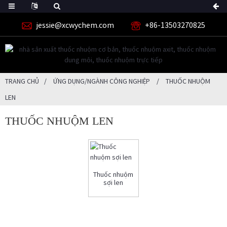
jessie@xcwychem.com
+86-13503270825
TRANG CHỦ
ỨNG DỤNG/NGÀNH CÔNG NGHIỆP
THUỐC NHUỘM
LEN
THUỐC NHUỘM LEN
Thuốc nhuộm
sợi len