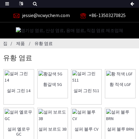
jessie@xcwychem.com
+86-13503270825
집
제품
유황 염료
유황 염료
황갈색 5G
황 적색 LGF
설퍼 그린 14
설퍼 그린 511
설퍼 옐로우
설퍼 보르도 3B
설퍼 블루 CV
설퍼 블루 BRN
GC