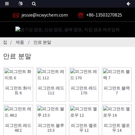
jessie@xcwychem.com
+86-13503270825
집
제품
안료 분말
안료 분말
피그먼트 화이
피그먼트 레드
피그먼트 레드
피그먼트 블랙
트 6
112
170
7
피그먼트 레드
피그먼트 블루
피그먼트 옐로
피그먼트 옐로
48:2
15:3
우 12
우 14