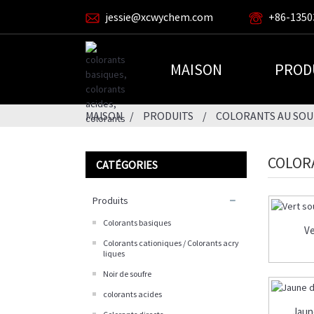
jessie@xcwychem.com
+86-1350
MAISON
PROD
MAISON
PRODUITS
COLORANTS AU SOU
COLOR
CATÉGORIES
Produits
Colorants basiques
Ve
Colorants cationiques / Colorants acry
liques
Noir de soufre
colorants acides
Jaun