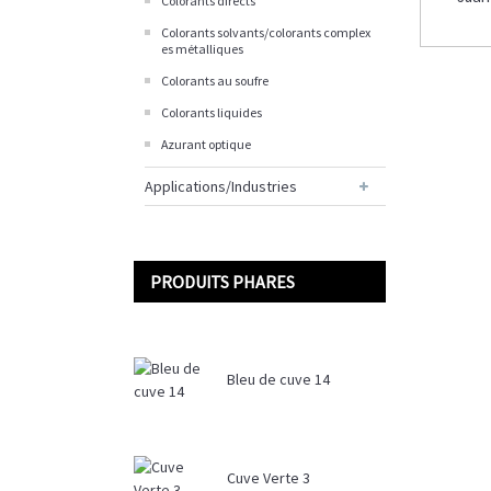
Colorants directs
Colorants solvants/colorants complex
es métalliques
Colorants au soufre
Colorants liquides
Azurant optique
Applications/Industries
PRODUITS PHARES
Bleu de cuve 14
Cuve Verte 3