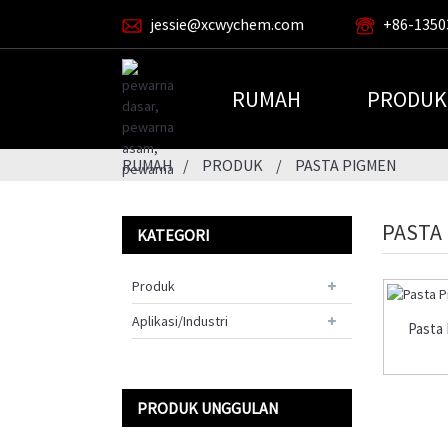
jessie@xcwychem.com
+86-1350
RUMAH
PRODUK
RUMAH
PRODUK
PASTA PIGMEN
PASTA
KATEGORI
Produk
Aplikasi/Industri
Pasta 
PRODUK UNGGULAN