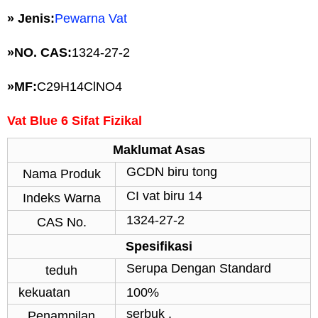
» Jenis:
Pewarna Vat
»
NO. CAS:
1324-27-2
»
MF:
C29H14ClNO4
Vat Blue 6 Sifat Fizikal
Maklumat Asas
GCDN biru tong
Nama Produk
CI vat biru 14
Indeks Warna
1324-27-2
CAS No.
Spesifikasi
Serupa Dengan Standard
teduh
kekuatan
100%
serbuk .
Penampilan