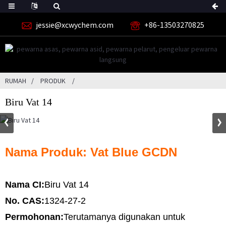
jessie@xcwychem.com
+86-13503270825
RUMAH
PRODUK
Biru Vat 14
Nama Produk: Vat Blue GCDN
Nama CI:
Biru Vat 14
No. CAS:
1324-27-2
Permohonan:
Terutamanya digunakan untuk